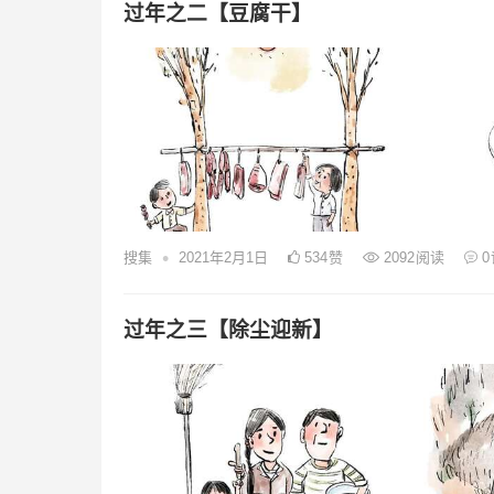
过年之二【豆腐干】
•
搜集
2021年2月1日
534
赞
2092
阅读
0
过年之三【除尘迎新】