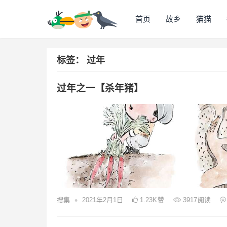
首页
故乡
猫猫
标签：
过年
过年之一【杀年猪】
•
搜集
2021年2月1日
1.23K
赞
3917
阅读