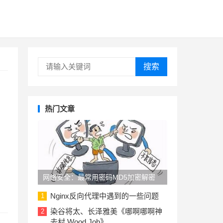
搜索
热门文章
网络安全：最常用密码MD5加密解密
Nginx反向代理中遇到的一些问题
1
染谷将太、长泽雅美《哪啊哪啊神
2
去村 Wood Job》