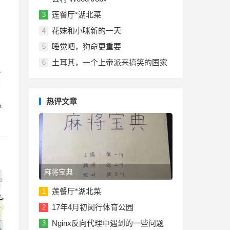
莲餐厅*湖北菜
3
花妹和小咪新的一天
4
睡觉吧，狗命更重要
5
土耳其，一个上帝派来搞笑的国家
6
热评文章
麻将宝典
莲餐厅*湖北菜
1
17年4月初闵行体育公园
2
Nginx反向代理中遇到的一些问题
3