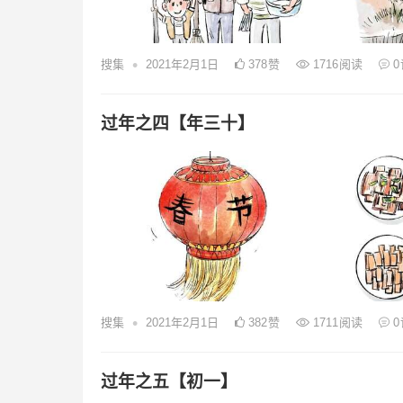
•
搜集
2021年2月1日
378
赞
1716
阅读
0
过年之四【年三十】
•
搜集
2021年2月1日
382
赞
1711
阅读
0
过年之五【初一】