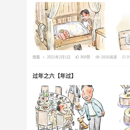
•
搜集
2021年2月1日
369
赞
1816
阅读
0
过年之六【年过】