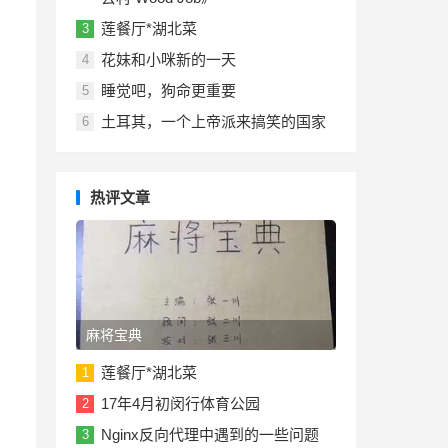
莲餐厅*湖北菜
3
花妹和小咪新的一天
4
睡觉吧，狗命更重要
5
土耳其，一个上帝派来搞笑的国家
6
热评文章
麻将宝典
莲餐厅*湖北菜
1
17年4月初闵行体育公园
2
Nginx反向代理中遇到的一些问题
3