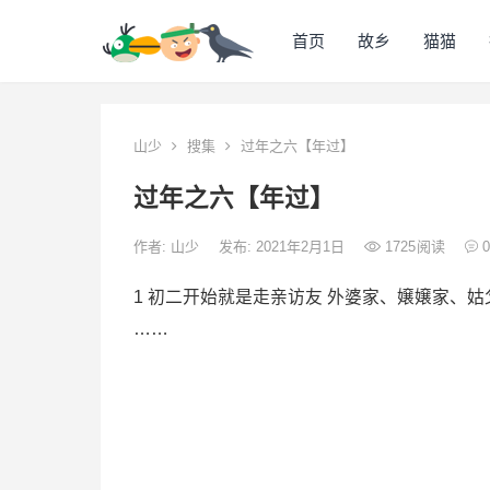
首页
故乡
猫猫
山少
搜集
过年之六【年过】
过年之六【年过】
作者:
山少
发布: 2021年2月1日
1725
阅读
0
1 初二开始就是走亲访友 外婆家、嬢嬢家、
……