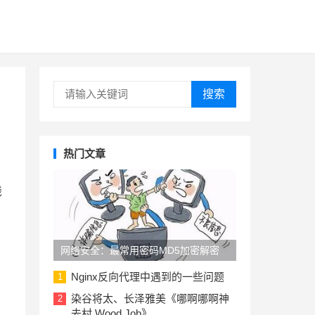
搜索
热门文章
钱
网络安全：最常用密码MD5加密解密
Nginx反向代理中遇到的一些问题
1
染谷将太、长泽雅美《哪啊哪啊神
2
去村 Wood Job》