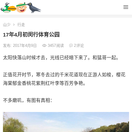
山少
行走
17年4月初闵行体育公园
发布: 2017年4月9日
3457
阅读
2
评论
太阳快落山时候才去，光线已经暗下来了。和猛哥一起。
正值花开时节，寒冬去过的千米花道现在正游人如梭，樱花
海棠郁金香桃花紫荆红叶李等百芳争艳。
不多磨叽，有图有真相：