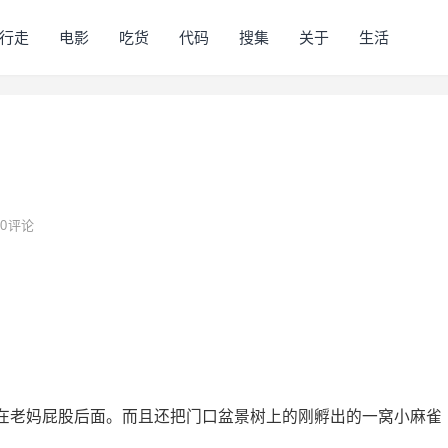
行走
电影
吃货
代码
搜集
关于
生活
0
评论
在老妈屁股后面。而且还把门口盆景树上的刚孵出的一窝小麻雀