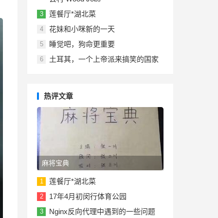
莲餐厅*湖北菜
3
花妹和小咪新的一天
4
睡觉吧，狗命更重要
5
土耳其，一个上帝派来搞笑的国家
6
热评文章
麻将宝典
莲餐厅*湖北菜
1
17年4月初闵行体育公园
2
Nginx反向代理中遇到的一些问题
3