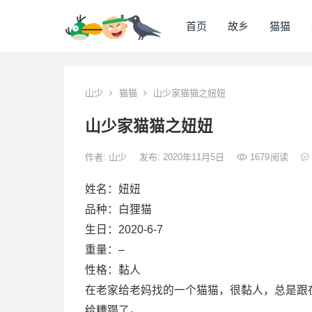
首页
故乡
猫猫
山少
猫猫
山少家猫猫之妞妞
山少家猫猫之妞妞
作者:
山少
发布: 2020年11月5日
1679
阅读
姓名：妞妞
品种：白狸猫
生日：2020-6-7
重量：–
性格：黏人
在老家给老妈找的一个猫猫，很黏人，总是跟
给糟蹋了。