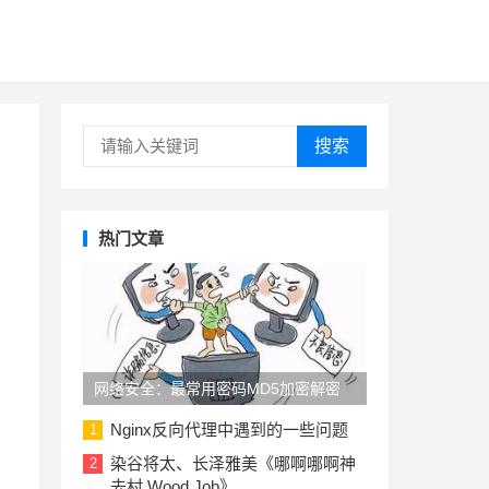
搜索
热门文章
网络安全：最常用密码MD5加密解密
Nginx反向代理中遇到的一些问题
1
染谷将太、长泽雅美《哪啊哪啊神
2
去村 Wood Job》