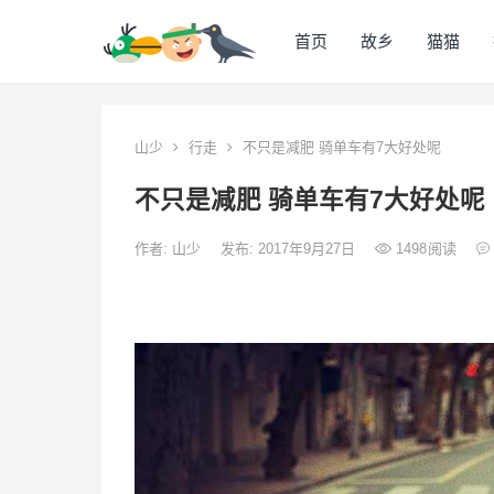
首页
故乡
猫猫
山少
行走
不只是减肥 骑单车有7大好处呢
不只是减肥 骑单车有7大好处呢
作者:
山少
发布: 2017年9月27日
1498
阅读