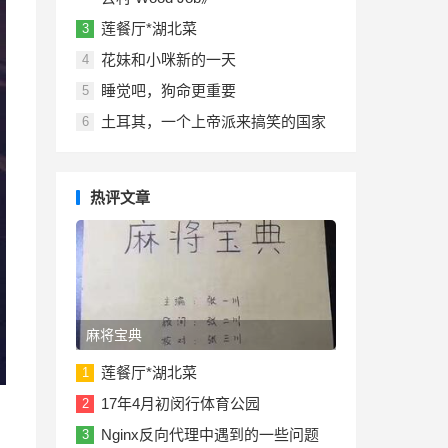
莲餐厅*湖北菜
3
花妹和小咪新的一天
4
睡觉吧，狗命更重要
5
土耳其，一个上帝派来搞笑的国家
6
热评文章
麻将宝典
莲餐厅*湖北菜
1
17年4月初闵行体育公园
2
Nginx反向代理中遇到的一些问题
3