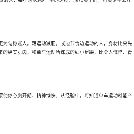
的人，每小时以9英里半的速度，骑73英里时，可减少半公斤
为匀称迷人。藉运动减肥，或边节食边运动的人，身材比只先
来的结实肌肉，和单车运动所练成的细小足踝，比令人憔悴、青
使你心胸开朗、精神愉快。从经验中，可知道单车运动就能产