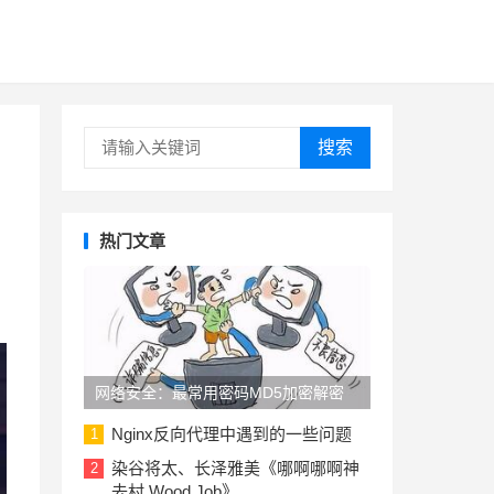
搜索
热门文章
网络安全：最常用密码MD5加密解密
Nginx反向代理中遇到的一些问题
1
染谷将太、长泽雅美《哪啊哪啊神
2
去村 Wood Job》