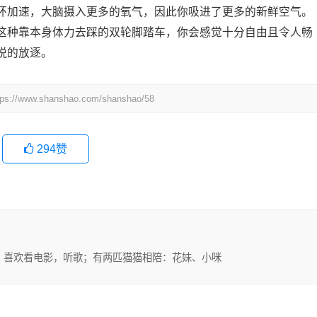
加速，大脑摄入更多的氧气，因此你吸进了更多的新鲜空气。
这种靠本身体力去踩的双轮脚踏车，你会感觉十分自由且令人畅
悦的放逐。
tps://www.shanshao.com/shanshao/58
294
赞
 喜欢看电影，听歌；有两匹猫猫相陪：花妹、小咪