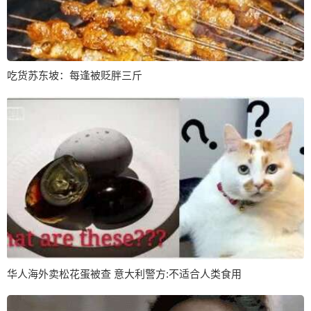
吃货苏东坡：每逢被贬胖三斤
华人海外卖松花蛋被查 意大利警方:不适合人类食用