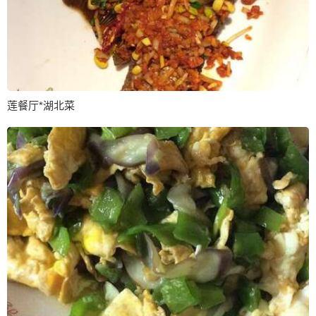
莲餐厅*湖北菜